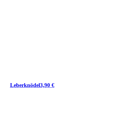
Leberknödel
3,90
€