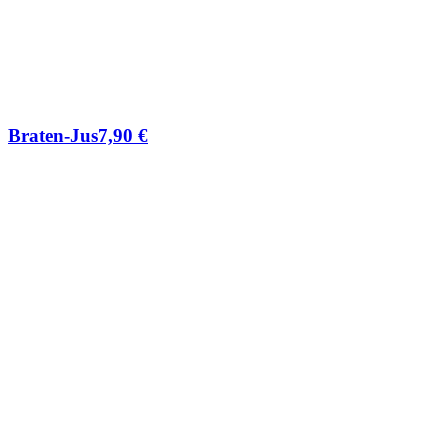
Braten-Jus
7,90
€