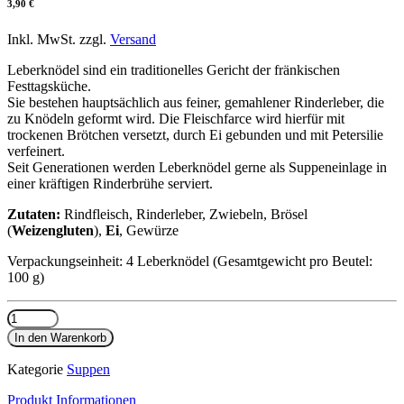
3,90
€
Inkl. MwSt. zzgl.
Versand
Leberknödel sind ein traditionelles Gericht der fränkischen
Festtagsküche.
Sie bestehen hauptsächlich aus feiner, gemahlener Rinderleber, die
zu Knödeln geformt wird. Die Fleischfarce wird hierfür mit
trockenen Brötchen versetzt, durch Ei gebunden und mit Petersilie
verfeinert.
Seit Generationen werden Leberknödel gerne als Suppeneinlage in
einer kräftigen Rinderbrühe serviert.
Zutaten:
Rindfleisch, Rinderleber, Zwiebeln, Brösel
(
Weizengluten
),
Ei
, Gewürze
Verpackungseinheit: 4 Leberknödel (Gesamtgewicht pro Beutel:
100 g)
Leberknödel
Menge
In den Warenkorb
Kategorie
Suppen
Produkt Informationen