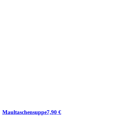
Maultaschensuppe
7,90
€