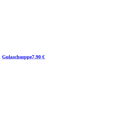
Gulaschsuppe
7,90
€