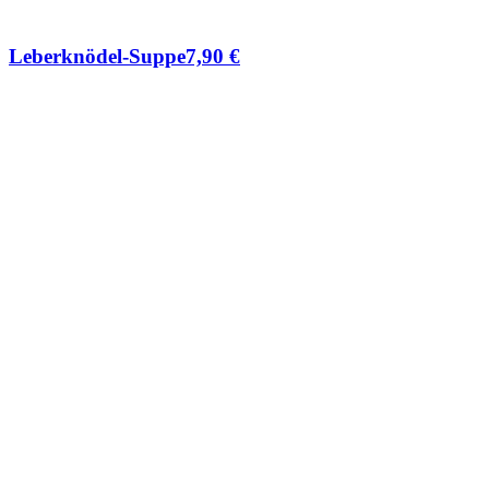
Leberknödel-Suppe
7,90
€