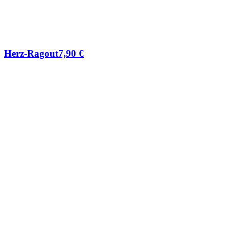
Herz-Ragout
7,90
€