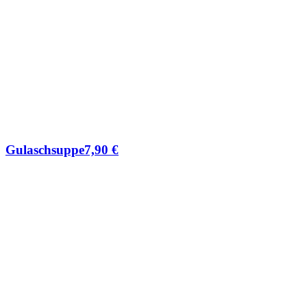
Gulaschsuppe
7,90
€