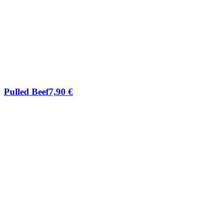
Pulled Beef
7,90
€