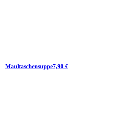
Maultaschensuppe
7,90
€