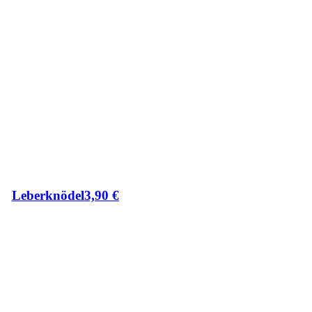
Leberknödel
3,90
€