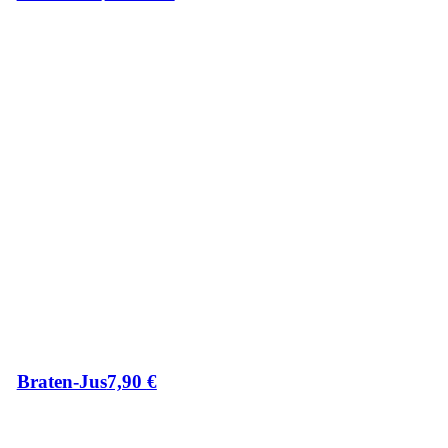
Braten-Jus
7,90
€