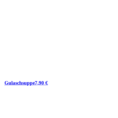
Gulaschsuppe
7,90
€