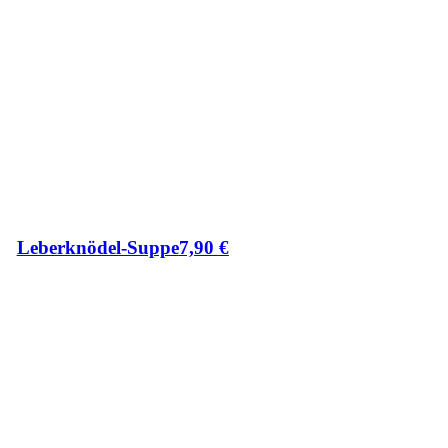
Leberknödel-Suppe
7,90
€