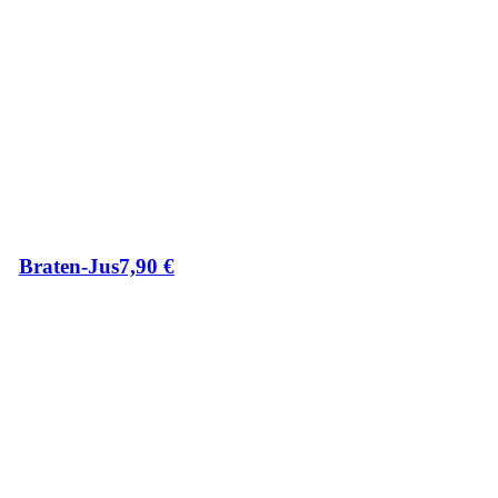
Braten-Jus
7,90
€