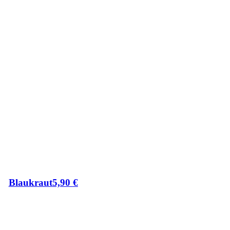
Blaukraut
5,90
€