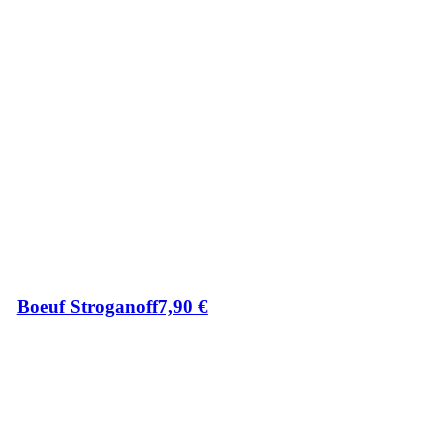
Boeuf Stroganoff
7,90
€