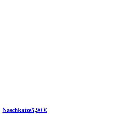
Naschkatze
5,90
€