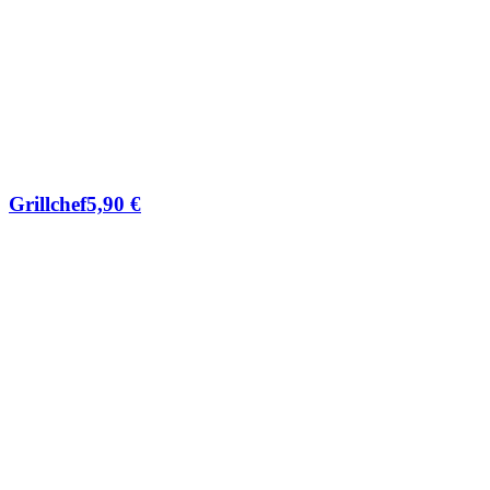
Grillchef
5,90
€