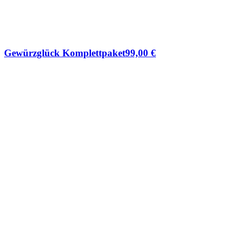
Gewürzglück Komplettpaket
99,00
€