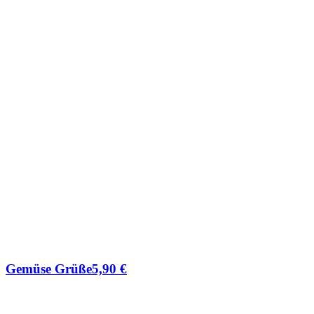
Gemüse Grüße
5,90
€