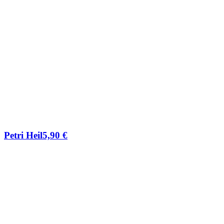
Petri Heil
5,90
€