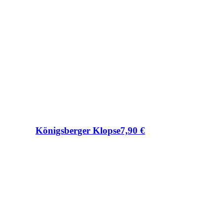
Königsberger Klopse
7,90
€