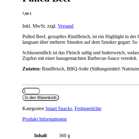
7,90
€
Inkl. MwSt. zzgl.
Versand
Pulled Beef, gezupftes Rindfleisch, ist ein Highlight in 
langsam über mehrere Stunden auf dem Smoker gegart. So wi
Schlussendlich ist das Fleisch saftig und butterweich, sod
Zupfen mit einer hausgemachten Barbecue-Sauce veredelt.
Zutaten:
Rindfleisch, BBQ-Soße (Süßungsmittel: Natriums
Pulled
Beef
In den Warenkorb
Menge
Kategorien
Smart Snacks
,
Fertiggerichte
Produkt Informationen
Inhalt
360 g