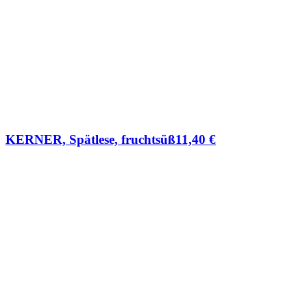
KERNER, Spätlese, fruchtsüß
11,40
€