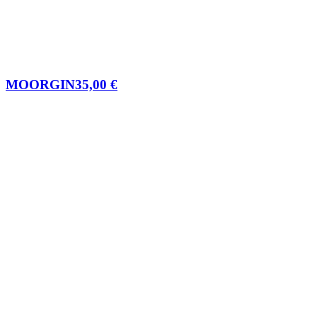
MOORGIN
35,00
€