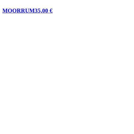
MOORRUM
35,00
€