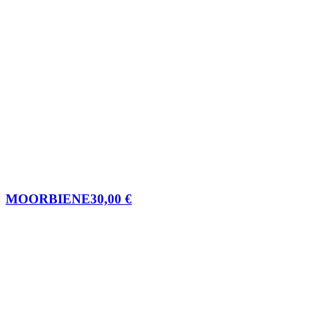
MOORBIENE
30,00
€