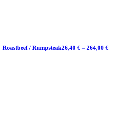
Roastbeef / Rumpsteak
26,40
€
–
264,00
€