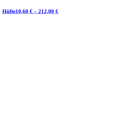
Hüfte
10,60
€
–
212,00
€