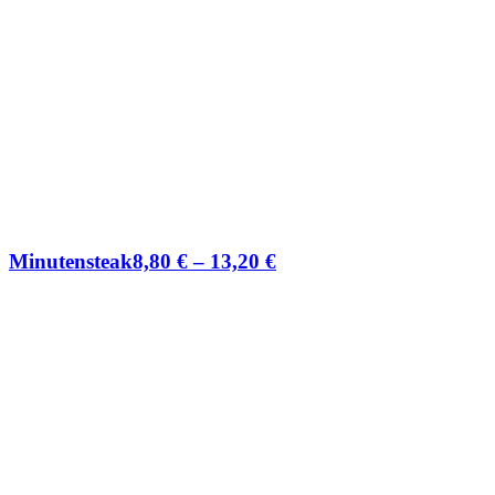
Minutensteak
8,80
€
–
13,20
€