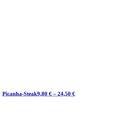
Picanha-Steak
9,80
€
–
24,50
€