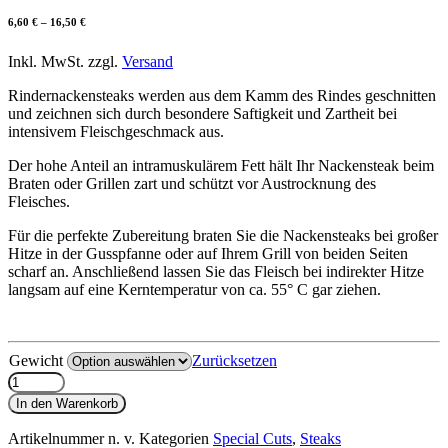
6,60
€
–
16,50
€
Inkl. MwSt. zzgl.
Versand
Rindernackensteaks werden aus dem Kamm des Rindes geschnitten
und zeichnen sich durch besondere Saftigkeit und Zartheit bei
intensivem Fleischgeschmack aus.
Der hohe Anteil an intramuskulärem Fett hält Ihr Nackensteak beim
Braten oder Grillen zart und schützt vor Austrocknung des
Fleisches.
Für die perfekte Zubereitung braten Sie die Nackensteaks bei großer
Hitze in der Gusspfanne oder auf Ihrem Grill von beiden Seiten
scharf an. Anschließend lassen Sie das Fleisch bei indirekter Hitze
langsam auf eine Kerntemperatur von ca. 55° C gar ziehen.
Gewicht
Zurücksetzen
Nackensteak
(unmariniert)
In den Warenkorb
Menge
Artikelnummer
n. v.
Kategorien
Special Cuts
,
Steaks