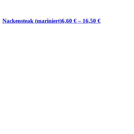
Nackensteak (mariniert)
6,60
€
–
16,50
€